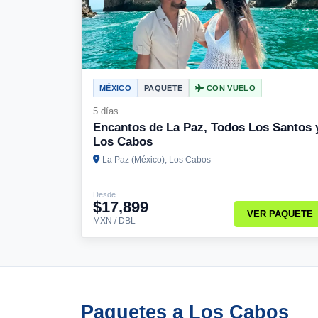
MÉXICO
PAQUETE
CON VUELO
5 días
Encantos de La Paz, Todos Los Santos 
Los Cabos
La Paz (México), Los Cabos
Desde
$17,899
VER PAQUETE
MXN / DBL
Paquetes a Los Cabos