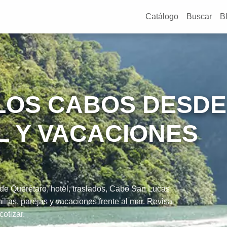
Catálogo
Buscar
B
LOS CABOS DESD
L Y VACACIONES
 Querétaro, hotel, traslados, Cabo San Lucas,
lias, parejas y vacaciones frente al mar. Revisa
cotizar.