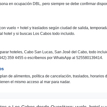
a en ocupación DBL, pero siempre se debe confirmar disponibi
n vuelo + hotel y traslados según ciudad de salida, temporada 
 al hotel y si buscas Los Cabos todo incluido.
arar hoteles, Cabo San Lucas, San José del Cabo, todo incluido
(442) 359 4455 o escríbenos por WhatsApp al 525580139414.
os
 plan de alimentos, política de cancelación, traslados, horarios 
 tienen el mismo acceso al mar para nadar.
tes a Los Cabos desde Querétaro: vuelo, hotel y 