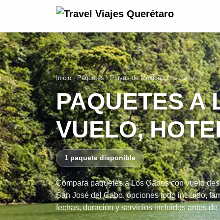
Inicio
›
Paquetes
›
Playas de México
›
Los Cabos
PAQUETES A 
VUELO, HOTE
1 paquete disponible
Compara paquetes a Los Cabos con vuelo desde
San José del Cabo, opciones todo incluido, fami
fechas, duración y servicios incluidos antes de 