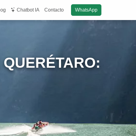
log
Chatbot IA
Contacto
WhatsApp
E QUERÉTARO: