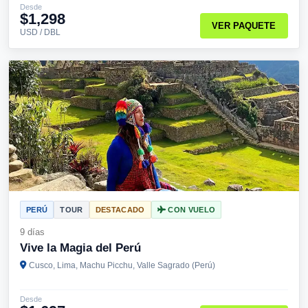
Desde
$1,298
VER PAQUETE
USD / DBL
PERÚ
TOUR
DESTACADO
CON VUELO
9 días
Vive la Magia del Perú
Cusco, Lima, Machu Picchu, Valle Sagrado (Perú)
Desde