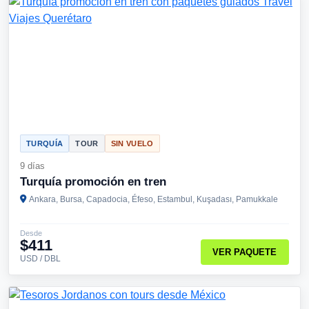
TURQUÍA
TOUR
SIN VUELO
9 días
Turquía promoción en tren
Ankara, Bursa, Capadocia, Éfeso, Estambul, Kuşadası, Pamukkale
Desde
$411
VER PAQUETE
USD / DBL