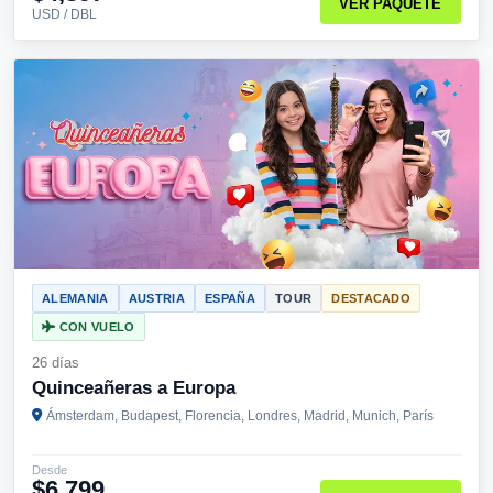
VER PAQUETE
USD / DBL
ALEMANIA
AUSTRIA
ESPAÑA
TOUR
DESTACADO
CON VUELO
26 días
Quinceañeras a Europa
Ámsterdam, Budapest, Florencia, Londres, Madrid, Munich, París
Desde
$6,799