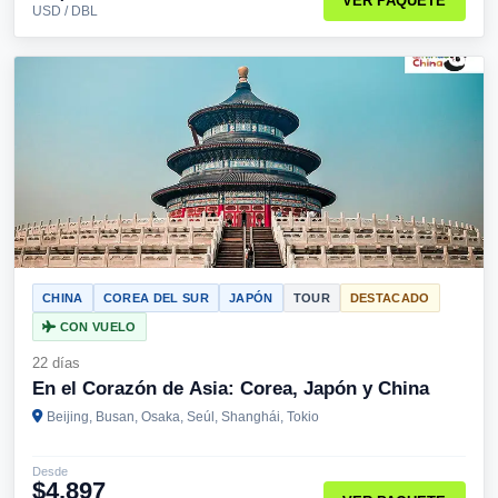
VER PAQUETE
USD / DBL
CHINA
COREA DEL SUR
JAPÓN
TOUR
DESTACADO
CON VUELO
22 días
En el Corazón de Asia: Corea, Japón y China
Beijing, Busan, Osaka, Seúl, Shanghái, Tokio
Desde
$4,897