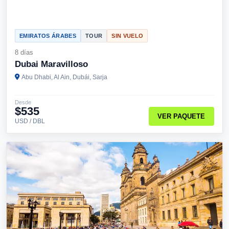
EMIRATOS ÁRABES
TOUR
SIN VUELO
8 días
Dubai Maravilloso
Abu Dhabi, Al Ain, Dubái, Sarja
Desde
$535
VER PAQUETE
USD / DBL