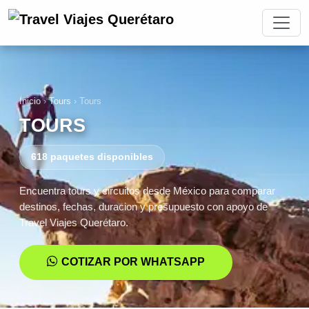
Inicio
›
Tours
›
Tours
TOURS
618 paquetes disponibles
Encuentra tours y circuitos desde México para comparar
destinos, fechas, duracion y presupuesto con apoyo de
Travel Viajes Querétaro.
COTIZAR POR WHATSAPP