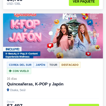
VER PAQUETE
USD / DBL
COREA DEL SUR
JAPÓN
TOUR
DESTACADO
CON VUELO
16 días
Quinceañeras, K-POP y Japón
Osaka, Seúl
Desde
$7,497