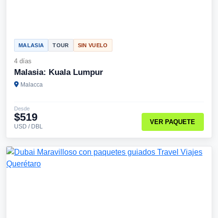
MALASIA
TOUR
SIN VUELO
4 días
Malasia: Kuala Lumpur
Malacca
Desde
$519
VER PAQUETE
USD / DBL