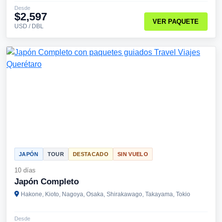
Desde
$2,597
VER PAQUETE
USD / DBL
JAPÓN
TOUR
DESTACADO
SIN VUELO
10 días
Japón Completo
Hakone, Kioto, Nagoya, Osaka, Shirakawago, Takayama, Tokio
Desde