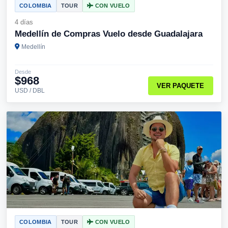
COLOMBIA
TOUR
CON VUELO
4 días
Medellín de Compras Vuelo desde Guadalajara
Medellín
Desde
$968
VER PAQUETE
USD / DBL
COLOMBIA
TOUR
CON VUELO