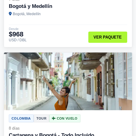
Bogotá y Medellín
Bogotá, Medellín
Desde
$968
VER PAQUETE
USD / DBL
COLOMBIA
TOUR
CON VUELO
8 días
Cartagena y Bogotá - Todo Incluido