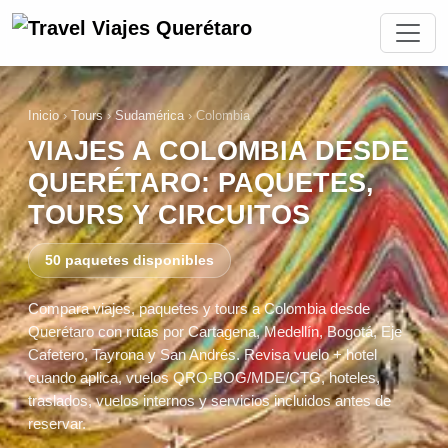
Inicio
›
Tours
›
Sudamérica
›
Colombia
VIAJES A COLOMBIA DESDE
QUERÉTARO: PAQUETES,
TOURS Y CIRCUITOS
50 paquetes disponibles
Compara viajes, paquetes y tours a Colombia desde
Querétaro con rutas por Cartagena, Medellín, Bogotá, Eje
Cafetero, Tayrona y San Andrés. Revisa vuelo + hotel
cuando aplica, vuelos QRO-BOG/MDE/CTG, hoteles,
traslados, vuelos internos y servicios incluidos antes de
reservar.