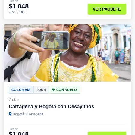
Desde
$1,048
VER PAQUETE
USD / DBL
COLOMBIA
TOUR
CON VUELO
7 días
Cartagena y Bogotá con Desayunos
Bogotá, Cartagena
Desde
$1,048