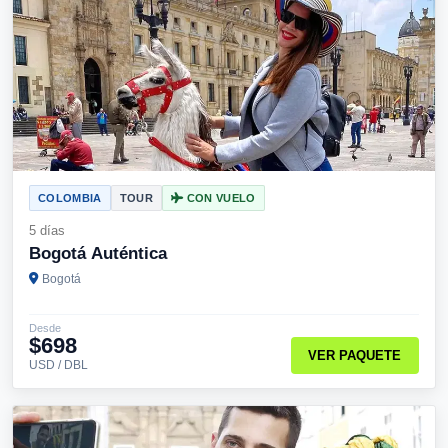
COLOMBIA
TOUR
CON VUELO
5 días
Bogotá Auténtica
Bogotá
Desde
$698
VER PAQUETE
USD / DBL