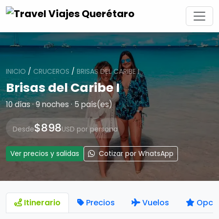
INICIO
/
CRUCEROS
/
BRISAS DEL CARIBE I
Brisas del Caribe I
10 días · 9 noches · 5 país(es)
$898
Desde
USD por persona
Ver precios y salidas
Cotizar por WhatsApp
Itinerario
Precios
Vuelos
Opci