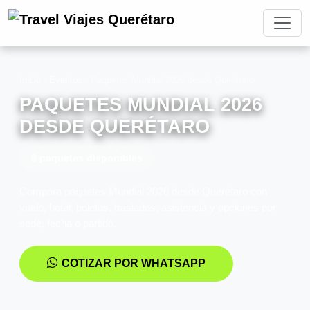
Inicio
›
Eventos
›
Paquetes Mundial 2026 desde Querétaro
PAQUETES MUNDIAL 2026
DESDE QUERÉTARO
8 paquetes disponibles
Compara paquetes Mundial 2026 desde Querétaro con
vuelo, hotel, boletos, traslados, asistencia y opciones por
sede, fecha o partido.
COTIZAR POR WHATSAPP