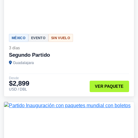
MÉXICO
EVENTO
SIN VUELO
3 días
Segundo Partido
Guadalajara
Desde
$2,899
VER PAQUETE
USD / DBL