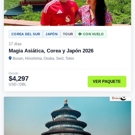
COREA DEL SUR
JAPÓN
TOUR
CON VUELO
17 días
Magia Asiática, Corea y Japón 2026
Busan, Hiroshima, Osaka, Seúl, Tokio
Desde
$4,297
VER PAQUETE
USD / DBL