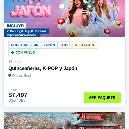
COREA DEL SUR
JAPÓN
TOUR
DESTACADO
CON VUELO
16 días
Quinceañeras, K-POP y Japón
Osaka, Seúl
Desde
$7,497
VER PAQUETE
USD / DBL