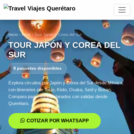
Inicio
›
Tours
›
Tour Japón y Corea del Sur
TOUR JAPÓN Y COREA DEL
SUR
8 paquetes disponibles
Explora circuitos por Japón y Corea del Sur desde México,
con itinerarios por Tokio, Kioto, Osaka, Seúl y Busan.
Compara paquetes combinados con salidas desde
Querétaro.
COTIZAR POR WHATSAPP