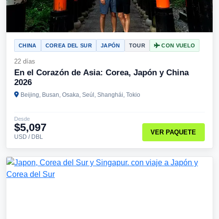
CHINA
COREA DEL SUR
JAPÓN
TOUR
CON VUELO
22 días
En el Corazón de Asia: Corea, Japón y China
2026
Beijing, Busan, Osaka, Seúl, Shanghái, Tokio
Desde
$5,097
VER PAQUETE
USD / DBL