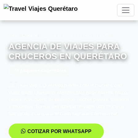
Inicio
›
Cruceros
›
Agencia de viajes para cruceros en Querétaro
AGENCIA DE VIAJES PARA
CRUCEROS EN QUERÉTARO
78 paquetes disponibles
En Travel Viajes Querétaro puedes cotizar cruceros con
vuelo desde Querétaro, asesoría para elegir naviera, barco,
cabina, ruta, puerto de embarque, noches previas, traslados
e impuestos. Somos una agencia de viajes para cruceros
que ayuda a comparar el costo total antes de reservar.
COTIZAR POR WHATSAPP