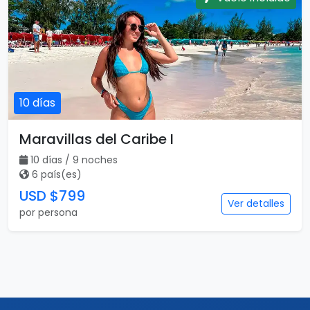
9 días / 8 noches
2 país(es)
USD $750
Ver detalles
por persona
Vuelo incluido
10 días
Maravillas del Caribe I
10 días / 9 noches
6 país(es)