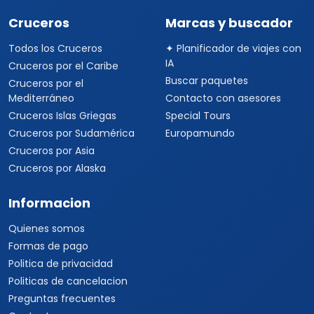
Viajes a Tanzania
Viajes a Australia
Viajes a Asia
Viajes a China
Viajes a Corea del Sur
Viajes a Tailandia
Viajes a India
Cruceros
Marcas y buscador
Todos los Cruceros
✦ Planificador de viajes con
IA
Cruceros por el Caribe
Buscar paquetes
Cruceros por el
Mediterráneo
Contacto con asesores
Cruceros Islas Griegas
Special Tours
Cruceros por Sudamérica
Europamundo
Cruceros por Asia
Cruceros por Alaska