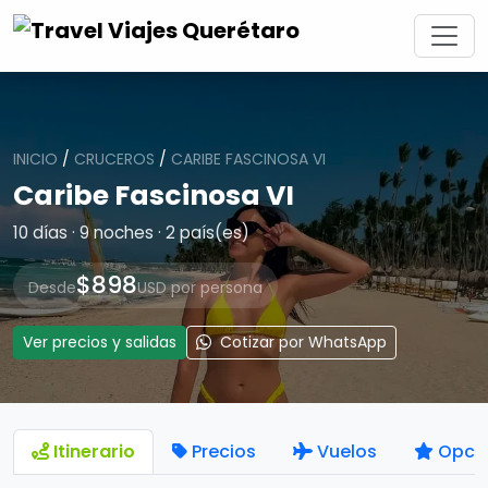
INICIO
/
CRUCEROS
/
CARIBE FASCINOSA VI
Caribe Fascinosa VI
10 días · 9 noches · 2 país(es)
$898
Desde
USD por persona
Ver precios y salidas
Cotizar por WhatsApp
Itinerario
Precios
Vuelos
Opci