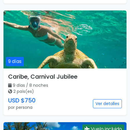
5 días
Punta Cana
5 días / 4 noches
1 país(es)
USD $630
Ver detalles
por persona
9 días
Caribe, Carnival Jubilee