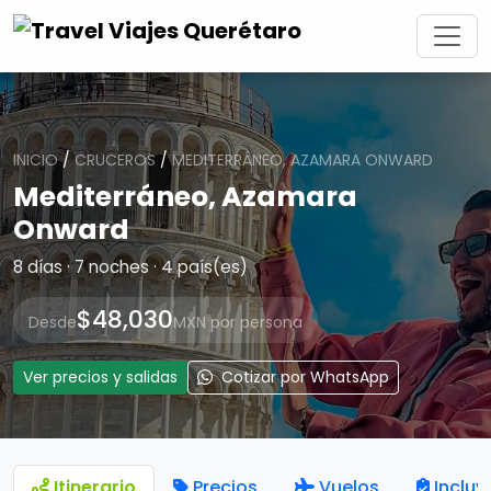
INICIO
/
CRUCEROS
/
MEDITERRÁNEO, AZAMARA ONWARD
Mediterráneo, Azamara
Onward
8 días · 7 noches · 4 país(es)
$48,030
Desde
MXN por persona
Ver precios y salidas
Cotizar por WhatsApp
Itinerario
Precios
Vuelos
Incluy