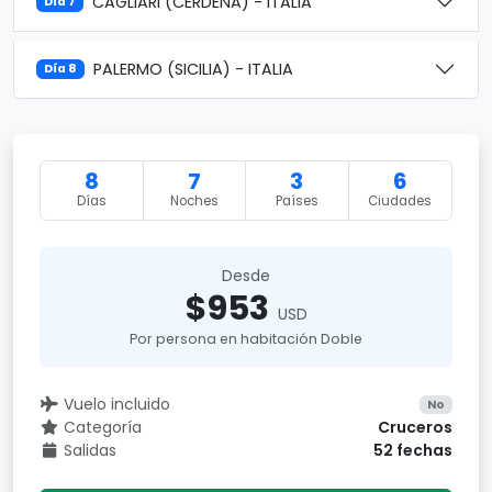
CAGLIARI (CERDEÑA) - ITALIA
Día 7
PALERMO (SICILIA) - ITALIA
Día 8
8
7
3
6
Días
Noches
Países
Ciudades
Desde
$953
USD
Por persona en habitación Doble
Vuelo incluido
No
Categoría
Cruceros
Salidas
52 fechas