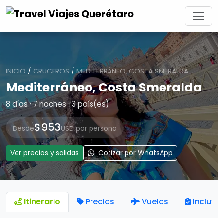
INICIO
/
CRUCEROS
/
MEDITERRÁNEO, COSTA SMERALDA
Mediterráneo, Costa Smeralda
8 días · 7 noches · 3 país(es)
$953
Desde
USD por persona
Ver precios y salidas
Cotizar por WhatsApp
Itinerario
Precios
Vuelos
Incluy