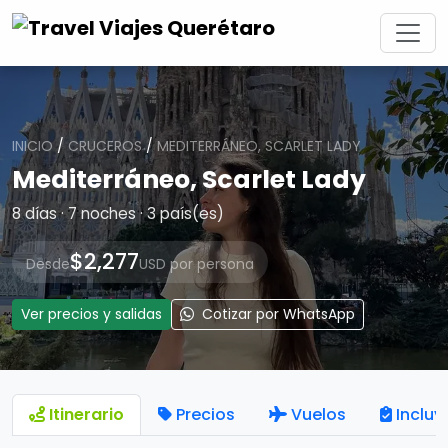
INICIO
/
CRUCEROS
/
MEDITERRÁNEO, SCARLET LADY
Mediterráneo, Scarlet Lady
8 días · 7 noches · 3 país(es)
$2,277
Desde
USD por persona
Ver precios y salidas
Cotizar por WhatsApp
Itinerario
Precios
Vuelos
Incluy