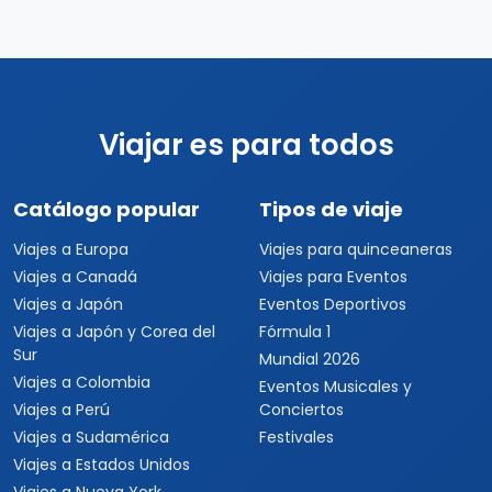
Catálogo popular
Tipos de viaje
Viajes a Europa
Viajes para quinceaneras
Viajes a Canadá
Viajes para Eventos
Viajes a Japón
Eventos Deportivos
Viajes a Japón y Corea del
Fórmula 1
Sur
Mundial 2026
Viajes a Colombia
Eventos Musicales y
Viajes a Perú
Conciertos
Viajes a Sudamérica
Festivales
Viajes a Estados Unidos
Viajes a Nueva York
Viajes a Las Vegas
Viajes a Orlando
Viajes a Hawaii
Viajes a Los Cabos
Viajes a Cancún
Viajes a Chiapas