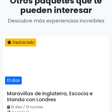
Otros paquetes que te
pueden interesar
Descubre más experiencias increíbles
13 días
Destacado
Maravillas de Inglaterra, Escocia e
Irlanda con Londres
13 días / 13 noches
3 país(es)
USD $2,255
Ver detalles
por persona
Destacado
Vuelo incluido