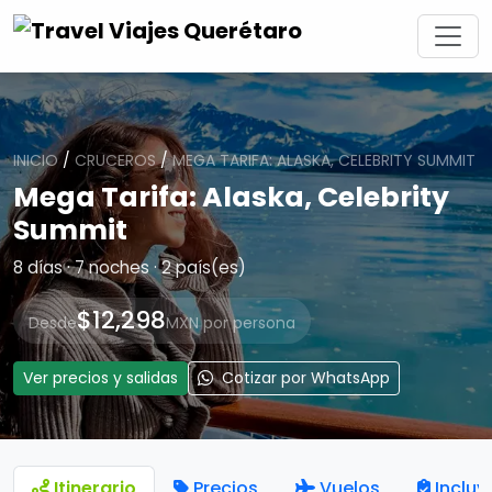
INICIO
/
CRUCEROS
/
MEGA TARIFA: ALASKA, CELEBRITY SUMMIT
Mega Tarifa: Alaska, Celebrity
Summit
8 días · 7 noches · 2 país(es)
$12,298
Desde
MXN por persona
Ver precios y salidas
Cotizar por WhatsApp
Itinerario
Precios
Vuelos
Incluy