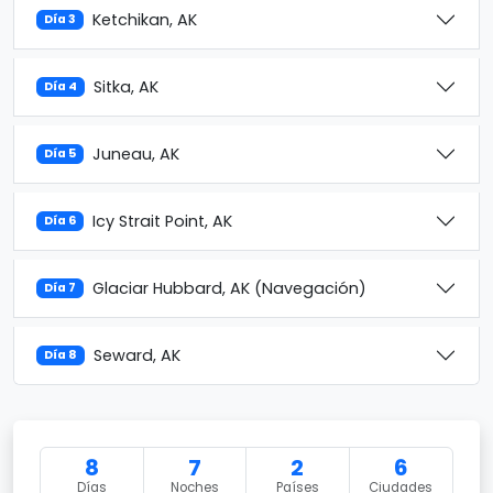
Ketchikan, AK
Día 3
Sitka, AK
Día 4
Juneau, AK
Día 5
Icy Strait Point, AK
Día 6
Glaciar Hubbard, AK (Navegación)
Día 7
Seward, AK
Día 8
8
7
2
6
Días
Noches
Países
Ciudades