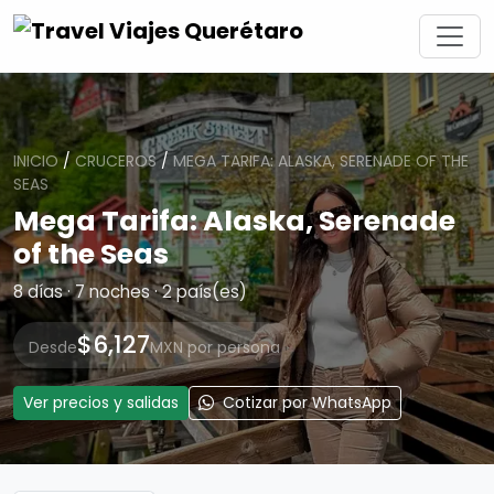
INICIO
/
CRUCEROS
/
MEGA TARIFA: ALASKA, SERENADE OF THE
SEAS
Mega Tarifa: Alaska, Serenade
of the Seas
8 días · 7 noches · 2 país(es)
$6,127
Desde
MXN por persona
Ver precios y salidas
Cotizar por WhatsApp