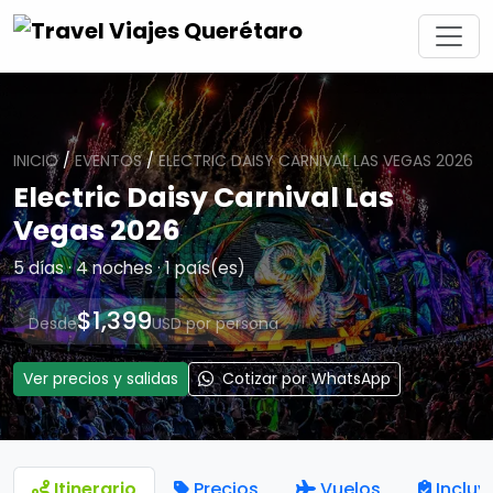
INICIO
/
EVENTOS
/
ELECTRIC DAISY CARNIVAL LAS VEGAS 2026
Electric Daisy Carnival Las
Vegas 2026
5 días · 4 noches · 1 país(es)
$1,399
Desde
USD por persona
Ver precios y salidas
Cotizar por WhatsApp
Itinerario
Precios
Vuelos
Incluy