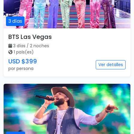
3 días
BTS Las Vegas
3 días / 2 noches
1 país(es)
USD $399
Ver detalles
por persona