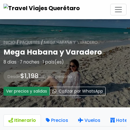
INICIO
/
PAQUETES
/
MEGA HABANA Y VARADERO
Mega Habana y Varadero
8 días · 7 noches · 1 país(es)
$1,198
Desde
USD por persona
Ver precios y salidas
Cotizar por WhatsApp
Itinerario
Precios
Vuelos
Hotel