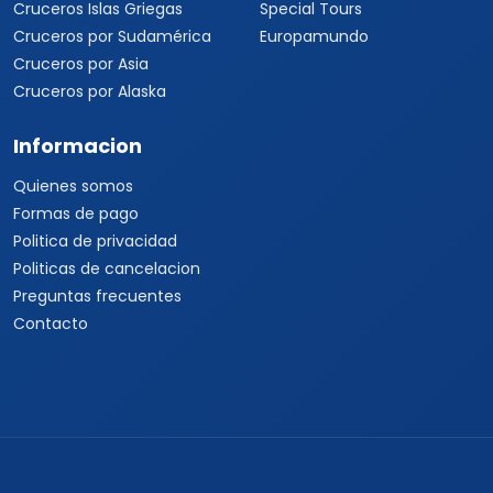
Viajes a India
Cruceros
Marcas y buscador
Todos los Cruceros
✦ Planificador de viajes con
IA
Cruceros por el Caribe
Buscar paquetes
Cruceros por el
Mediterráneo
Contacto con asesores
Cruceros Islas Griegas
Special Tours
Cruceros por Sudamérica
Europamundo
Cruceros por Asia
Cruceros por Alaska
Informacion
Quienes somos
Formas de pago
Politica de privacidad
Politicas de cancelacion
Preguntas frecuentes