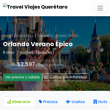
INICIO
/
PAQUETES
/
ORLANDO VERANO ÉPICO
Orlando Verano Épico
8 días · 7 noches · 1 país(es)
$2,597
Desde
USD por persona
Ver precios y salidas
Cotizar por WhatsApp
Itinerario
Precios
Vuelos
Hotel