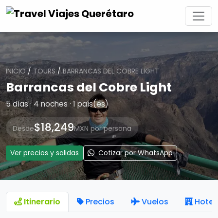
INICIO
/
TOURS
/
BARRANCAS DEL COBRE LIGHT
Barrancas del Cobre Light
5 días · 4 noches · 1 país(es)
$18,249
Desde
MXN por persona
Ver precios y salidas
Cotizar por WhatsApp
Itinerario
Precios
Vuelos
Hotel