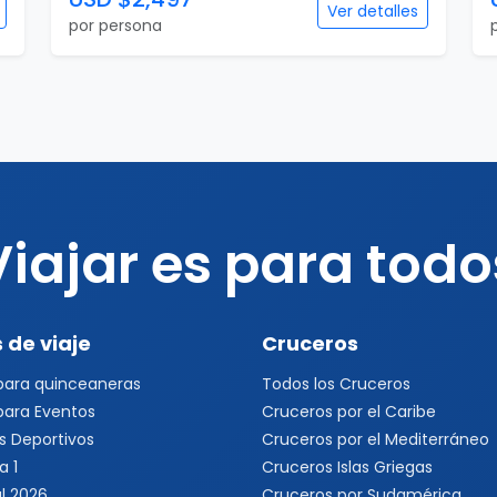
Ver detalles
por persona
Viajar es para todo
 de viaje
Cruceros
 para quinceaneras
Todos los Cruceros
 para Eventos
Cruceros por el Caribe
s Deportivos
Cruceros por el Mediterráneo
a 1
Cruceros Islas Griegas
l 2026
Cruceros por Sudamérica