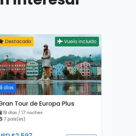
Destacado
Vuelo incluido
19 días
Gran Tour de Europa Plus
19 días / 17 noches
7 país(es)
USD $2,597