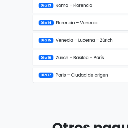
Roma – Florencia
Día 13
Florencia – Venecia
Día 14
Venecia – Lucerna – Zúrich
Día 15
Zúrich – Basilea – París
Día 16
París – Ciudad de origen
Día 17
Otros paqu