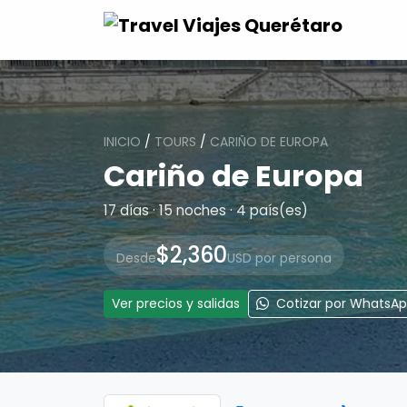
INICIO
/
TOURS
/
CARIÑO DE EUROPA
Cariño de Europa
17 días · 15 noches · 4 país(es)
$2,360
Desde
USD por persona
Ver precios y salidas
Cotizar por WhatsA