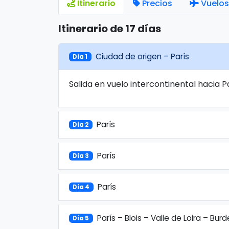
Itinerario
Precios
Vuelos
Itinerario de 17 días
Ciudad de origen – París
Día 1
Salida en vuelo intercontinental hacia 
París
Día 2
París
Día 3
París
Día 4
París – Blois – Valle de Loira – Bur
Día 5