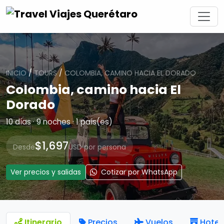
INICIO
/
TOURS
/
COLOMBIA, CAMINO HACIA EL DORADO
Colombia, camino hacia El
Dorado
10 días · 9 noches · 1 país(es)
$1,697
Desde
USD por persona
Ver precios y salidas
Cotizar por WhatsApp
Itinerario
Precios
Vuelos
Hotel