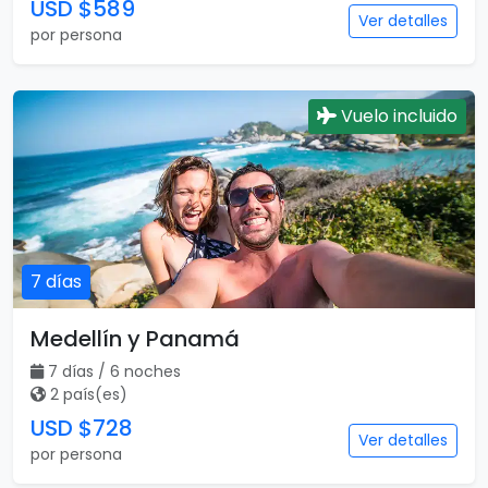
USD $589
Ver detalles
por persona
Vuelo incluido
7 días
Medellín y Panamá
7 días / 6 noches
2 país(es)
USD $728
Ver detalles
por persona