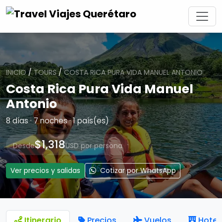
INICIO
/
TOURS
/
COSTA RICA PURA VIDA MANUEL ANTONIO
Costa Rica Pura Vida Manuel
Antonio
8 días · 7 noches · 1 país(es)
$1,318
Desde
USD por persona
Ver precios y salidas
Cotizar por WhatsApp
Itinerario
Precios
Vuelos
Hotel