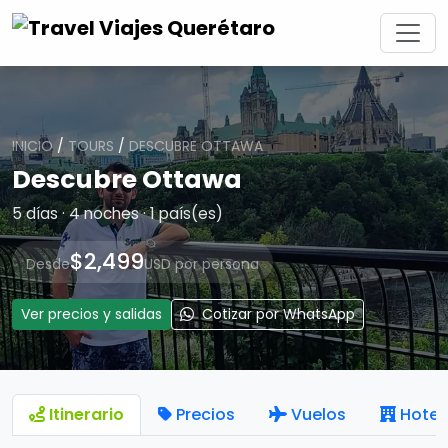
INICIO
/
TOURS
/
DESCUBRE OTTAWA
Descubre Ottawa
5 días · 4 noches · 1 país(es)
$2,499
Desde
USD por persona
Ver precios y salidas
Cotizar por WhatsApp
Itinerario
Precios
Vuelos
Hotel