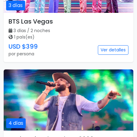
3 días
BTS Las Vegas
3 días / 2 noches
1 país(es)
USD $399
Ver detalles
por persona
4 días