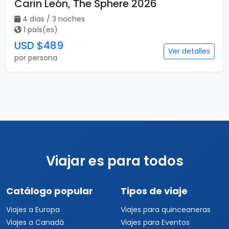
Carin León, The Sphere 2026
4 días / 3 noches
1 país(es)
USD $489
Ver detalles
por persona
Viajar es para todos
Catálogo popular
Tipos de viaje
Viajes a Europa
Viajes para quinceaneras
Viajes a Canadá
Viajes para Eventos