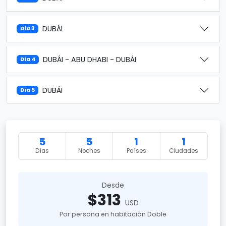
DUBÁI
Día 3
DUBÁI - ABU DHABI - DUBÁI
Día 4
DUBÁI
Día 5
5
5
1
1
Días
Noches
Países
Ciudades
Desde
$313
USD
Por persona en habitación Doble