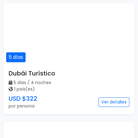
5 días
Dubái Turístico
5 días / 4 noches
1 país(es)
USD $322
Ver detalles
por persona