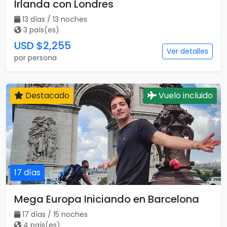
Irlanda con Londres
13 días / 13 noches
3 país(es)
USD $2,255
Ver detalles
por persona
Destacado
Vuelo incluido
17 días
Mega Europa Iniciando en Barcelona
17 días / 15 noches
4 país(es)