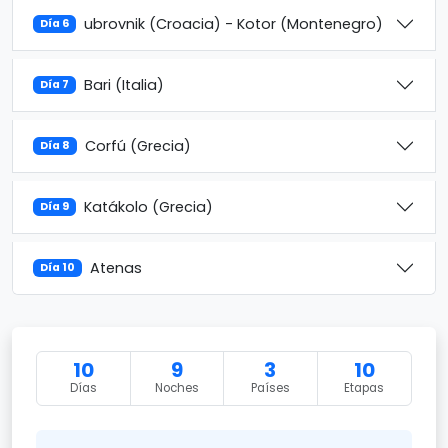
ubrovnik (Croacia) - Kotor (Montenegro)
Día 6
Bari (Italia)
Día 7
Corfú (Grecia)
Día 8
Katákolo (Grecia)
Día 9
Atenas
Día 10
10
9
3
10
Días
Noches
Países
Etapas