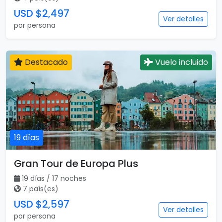
USD $2,497
Ver detalles
por persona
Destacado
Vuelo incluido
19 días
Gran Tour de Europa Plus
19 días / 17 noches
7 país(es)
USD $2,597
Ver detalles
por persona