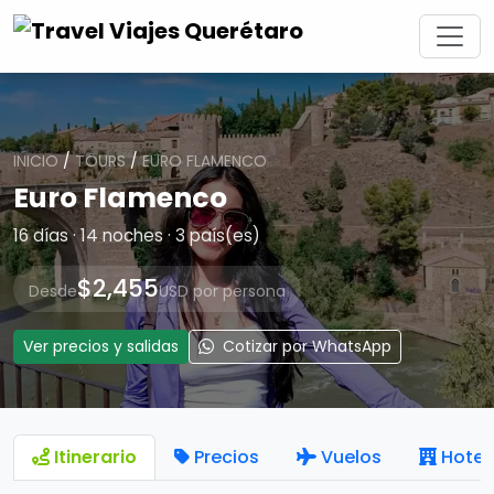
INICIO
/
TOURS
/
EURO FLAMENCO
Euro Flamenco
16 días · 14 noches · 3 país(es)
$2,455
Desde
USD por persona
Ver precios y salidas
Cotizar por WhatsApp
Itinerario
Precios
Vuelos
Hotel