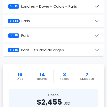
Londres – Dover – Calais – París
Día 13
París
Día 14
París
Día 15
París – Ciudad de origen
Día 16
16
14
3
7
Días
Noches
Países
Ciudades
Desde
$2,455
USD