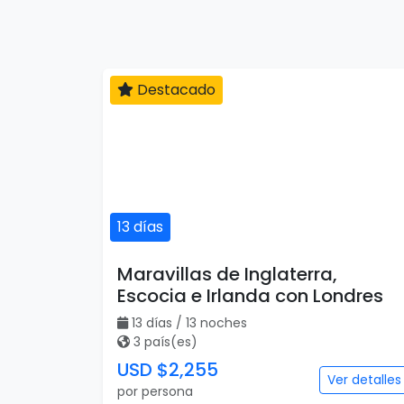
Destacado
13 días
Maravillas de Inglaterra,
Escocia e Irlanda con Londres
13 días / 13 noches
3 país(es)
USD $2,255
Ver detalles
por persona