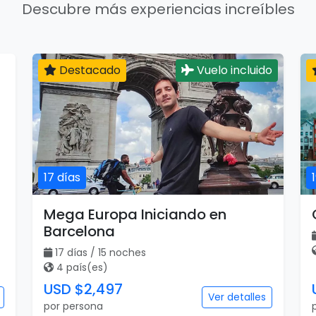
Descubre más experiencias increíbles
Destacado
Vuelo incluido
17 días
Mega Europa Iniciando en
Barcelona
17 días / 15 noches
4 país(es)
USD $2,497
Ver detalles
por persona