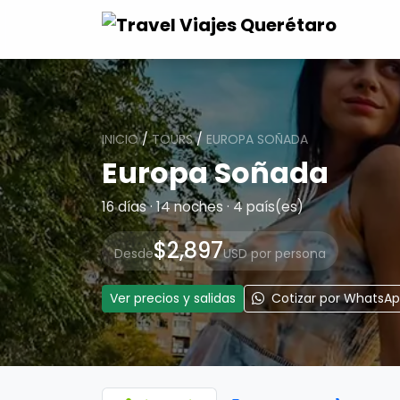
INICIO
/
TOURS
/
EUROPA SOÑADA
Europa Soñada
16 días · 14 noches · 4 país(es)
$2,897
Desde
USD por persona
Ver precios y salidas
Cotizar por WhatsA