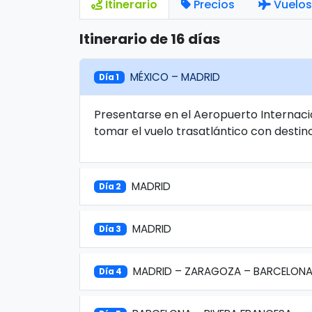
Itinerario
Precios
Vuelos
Itinerario de 16 días
MÉXICO – MADRID
Día 1
Presentarse en el Aeropuerto Internaci
tomar el vuelo trasatlántico con destin
MADRID
Día 2
MADRID
Día 3
MADRID – ZARAGOZA – BARCELON
Día 4