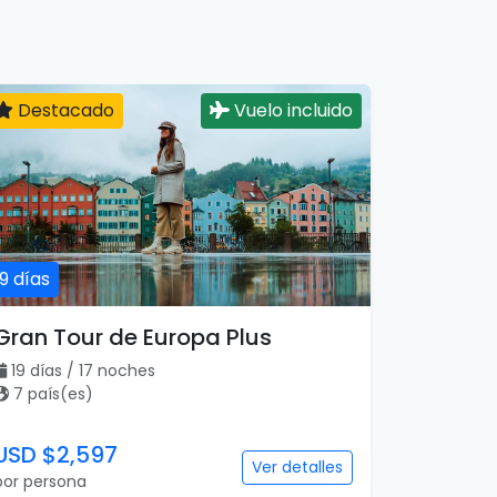
Destacado
Vuelo incluido
19 días
Gran Tour de Europa Plus
19 días / 17 noches
7 país(es)
USD $2,597
Ver detalles
por persona