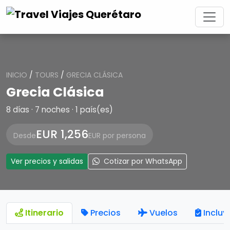
INICIO
/
TOURS
/
GRECIA CLÁSICA
Grecia Clásica
8 días · 7 noches · 1 país(es)
EUR 1,256
Desde
EUR por persona
Ver precios y salidas
Cotizar por WhatsApp
Itinerario
Precios
Vuelos
Incluy