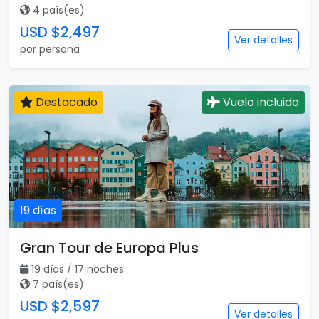
4 país(es)
USD $2,497
Ver detalles
por persona
Destacado
Vuelo incluido
19 días
Gran Tour de Europa Plus
19 días / 17 noches
7 país(es)
USD $2,597
Ver detalles