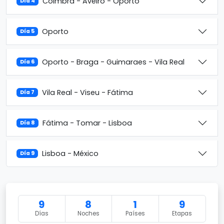
Coimbra - Aveiro - Oporto
Día 4
Oporto
Día 5
Oporto - Braga - Guimaraes - Vila Real
Día 6
Vila Real - Viseu - Fátima
Día 7
Fátima - Tomar - Lisboa
Día 8
Lisboa - México
Día 9
9
8
1
9
Días
Noches
Países
Etapas