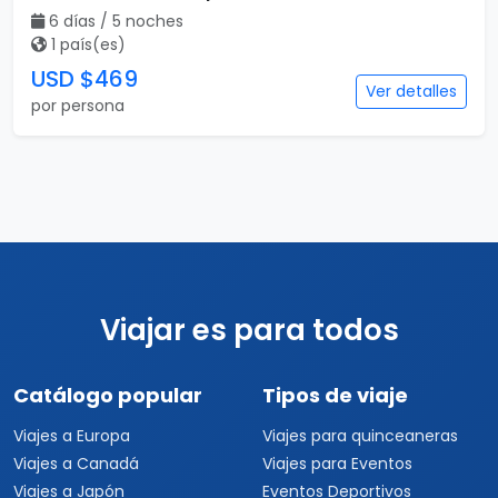
6 días / 5 noches
1 país(es)
USD $469
Ver detalles
por persona
Viajar es para todos
Catálogo popular
Tipos de viaje
Viajes a Europa
Viajes para quinceaneras
Viajes a Canadá
Viajes para Eventos
Viajes a Japón
Eventos Deportivos