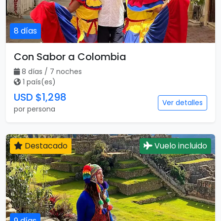
8 días
Con Sabor a Colombia
8 días / 7 noches
1 país(es)
USD $1,298
Ver detalles
por persona
Destacado
Vuelo incluido
9 días