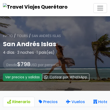
INICIO
/
TOURS
/
SAN ANDRÉS ISLAS
San Andrés Islas
4 días · 3 noches · 1 país(es)
$798
Desde
USD por persona
Ver precios y salidas
Cotizar por WhatsApp
Itinerario
Precios
Vuelos
Hotel