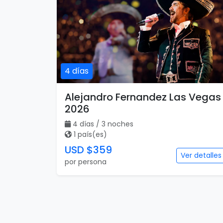
4 días
Alejandro Fernandez Las Vegas
2026
4 días / 3 noches
1 país(es)
USD $359
Ver detalles
por persona