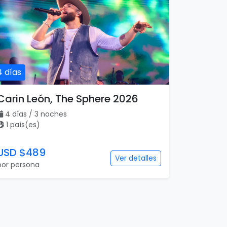
4 días
Carin León, The Sphere 2026
4 días / 3 noches
1 país(es)
USD $489
Ver detalles
por persona