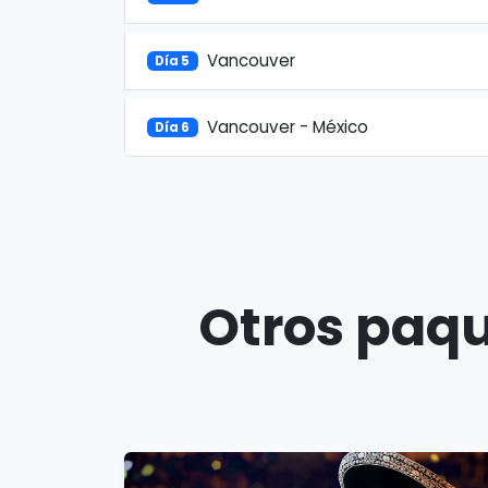
Vancouver
Día 5
Vancouver - México
Día 6
Otros paqu