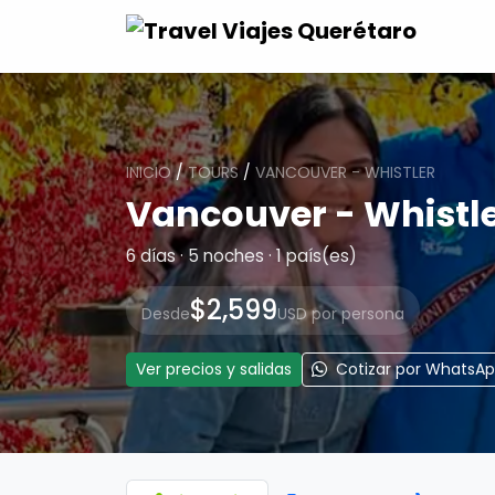
INICIO
/
TOURS
/
VANCOUVER - WHISTLER
Vancouver - Whistl
6 días · 5 noches · 1 país(es)
$2,599
Desde
USD por persona
Ver precios y salidas
Cotizar por WhatsA