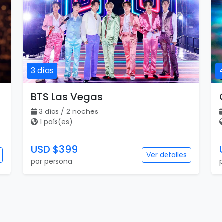
3 días
BTS Las Vegas
3 días / 2 noches
1 país(es)
USD $399
Ver detalles
por persona