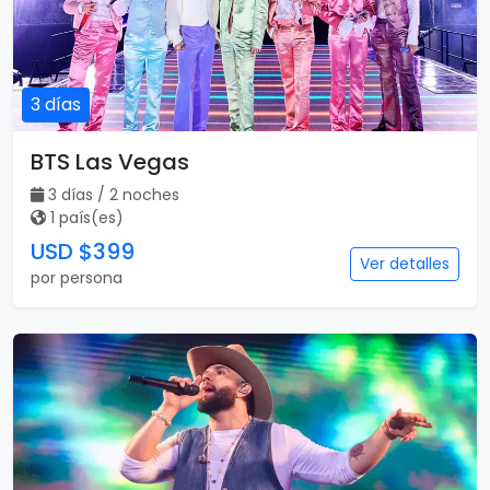
3 días
BTS Las Vegas
3 días / 2 noches
1 país(es)
USD $399
Ver detalles
por persona