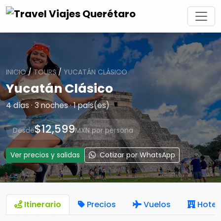
INICIO
/
TOURS
/
YUCATÁN CLÁSICO
Yucatán Clásico
4 días · 3 noches · 1 país(es)
$12,599
Desde
MXN por persona
Ver precios y salidas
Cotizar por WhatsApp
Itinerario
Precios
Vuelos
Hotel