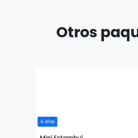
Otros paqu
4 días
Mini Estambul
4 días / 4 noches
1 país(es)
USD $252
Ver detalles
por persona