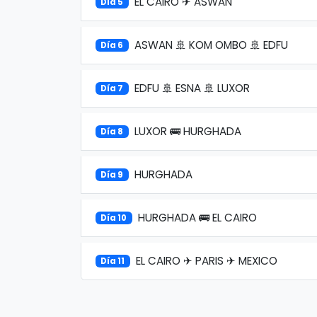
EL CAIRO ✈ ASWAN
Día 5
ASWAN 🚢 KOM OMBO 🚢 EDFU
Día 6
EDFU 🚢 ESNA 🚢 LUXOR
Día 7
LUXOR 🚌 HURGHADA
Día 8
HURGHADA
Día 9
HURGHADA 🚌 EL CAIRO
Día 10
EL CAIRO ✈ PARIS ✈ MEXICO
Día 11