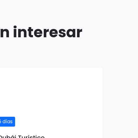
n interesar
5 días
Dubái Turístico
5 días / 4 noches
1 país(es)
USD $322
Ver detalles
por persona