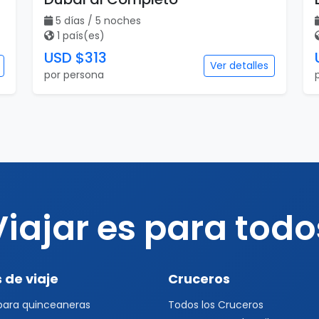
Viajar es para todo
 de viaje
Cruceros
 para quinceaneras
Todos los Cruceros
 para Eventos
Cruceros por el Caribe
s Deportivos
Cruceros por el Mediterráneo
a 1
Cruceros Islas Griegas
l 2026
Cruceros por Sudamérica
s Musicales y Conciertos
Cruceros por Asia
les
Cruceros por Alaska