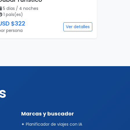
s
Marcas y buscador
✦ Planificador de viajes con IA
Buscar paquetes
Contacto con asesores
Special Tours
Europamundo