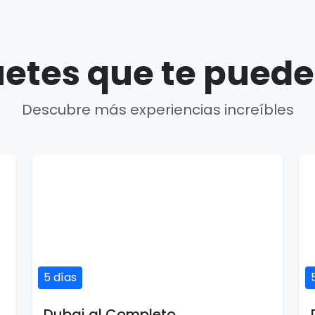
etes que te puede
Descubre más experiencias increíbles
5 días
Dubai al Completo
5 días / 5 noches
1 país(es)
USD $313
Ver detalles
por persona