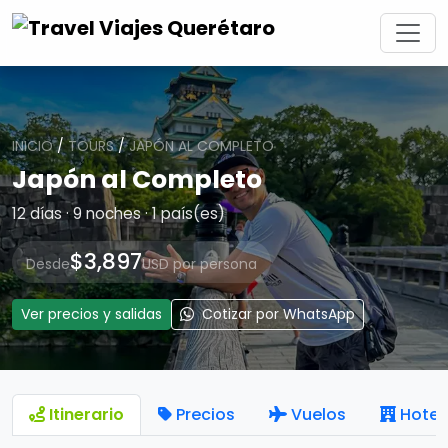
INICIO
/
TOURS
/
JAPÓN AL COMPLETO
Japón al Completo
12 días · 9 noches · 1 país(es)
$3,897
Desde
USD por persona
Ver precios y salidas
Cotizar por WhatsApp
Itinerario
Precios
Vuelos
Hotel