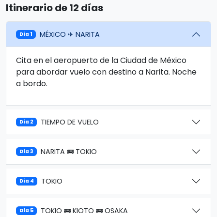
Itinerario de 12 días
MÉXICO ✈ NARITA
Día 1
Cita en el aeropuerto de la Ciudad de México
para abordar vuelo con destino a Narita. Noche
a bordo.
TIEMPO DE VUELO
Día 2
NARITA 🚌 TOKIO
Día 3
TOKIO
Día 4
TOKIO 🚌 KIOTO 🚌 OSAKA
Día 5