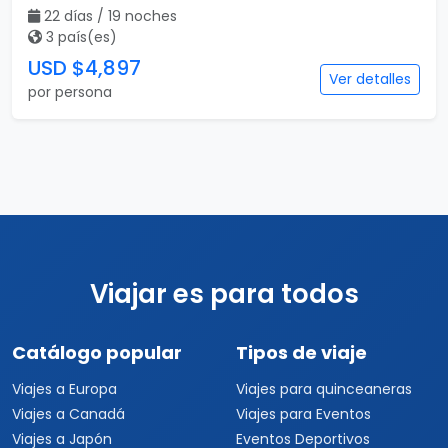
22 días / 19 noches
3 país(es)
USD $4,897
Ver detalles
por persona
Viajar es para todos
Catálogo popular
Tipos de viaje
Viajes a Europa
Viajes para quinceaneras
Viajes a Canadá
Viajes para Eventos
Viajes a Japón
Eventos Deportivos