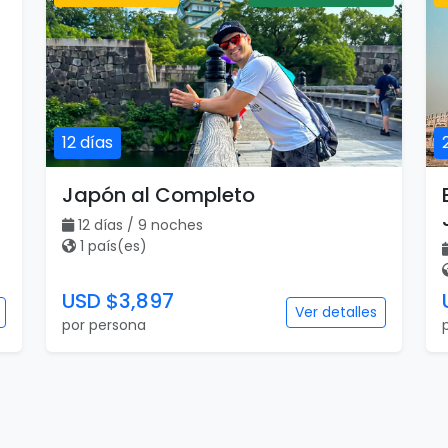
12 días
Japón al Completo
12 días / 9 noches
1 país(es)
USD $3,897
Ver detalles
por persona