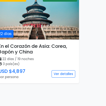
22 días
En el Corazón de Asia: Corea,
Japón y China
22 días / 19 noches
3 país(es)
USD $4,897
Ver detalles
por persona