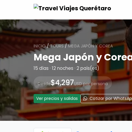
INICIO
/
TOURS
/
MEGA JAPÓN Y COREA
Mega Japón y Core
15 días · 12 noches · 2 país(es)
$4,297
Desde
USD por persona
Ver precios y salidas
Cotizar por WhatsA