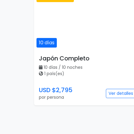
10 días
Japón Completo
10 días / 10 noches
1 país(es)
USD $2,795
Ver detalles
por persona