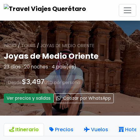
INICIO
/
TOURS
/
JOYAS DE MEDIO ORIENTE
Joyas de Medio Oriente
23 días · 20 noches · 4 país(es)
$3,497
Desde
USD por persona
Ver precios y salidas
Cotizar por WhatsApp
Itinerario
Precios
Vuelos
Hotel