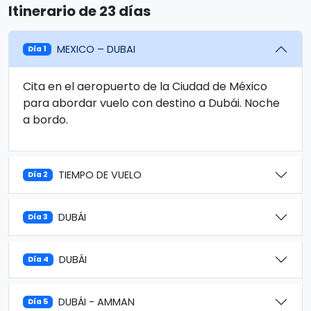
Itinerario de 23 días
MEXICO – DUBAI
Día 1
Cita en el aeropuerto de la Ciudad de México
para abordar vuelo con destino a Dubái. Noche
a bordo.
TIEMPO DE VUELO
Día 2
DUBÁI
Día 3
DUBÁI
Día 4
DUBÁI - AMMAN
Día 5