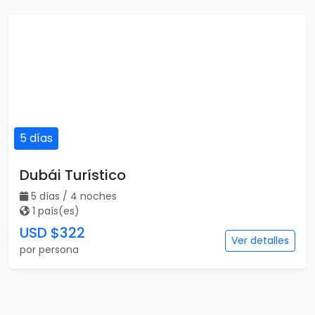
5 días
Dubái Turístico
5 días / 4 noches
1 país(es)
USD $322
Ver detalles
por persona