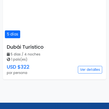
5 días
Dubái Turístico
5 días / 4 noches
1 país(es)
USD $322
Ver detalles
por persona