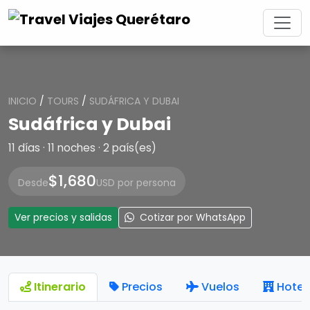
INICIO
/
TOURS
/
SUDÁFRICA Y DUBAI
Sudáfrica y Dubai
11 días · 11 noches · 2 país(es)
$1,680
Desde
USD por persona
Ver precios y salidas
Cotizar por WhatsApp
Itinerario
Precios
Vuelos
Hotel