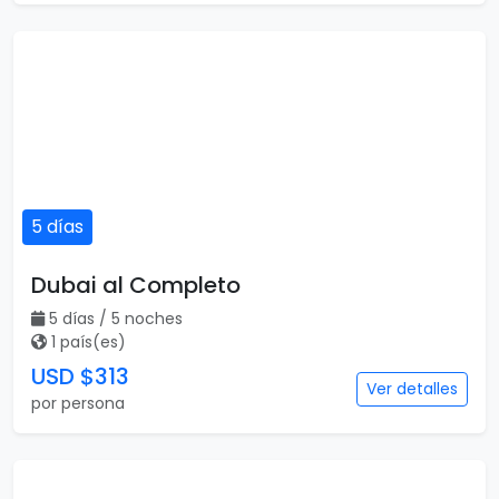
5 días
Dubai al Completo
5 días / 5 noches
1 país(es)
USD $313
Ver detalles
por persona