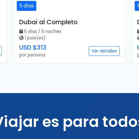
5 días
Dubai al Completo
5 días / 5 noches
1 país(es)
USD $313
Ver detalles
por persona
Viajar es para todo