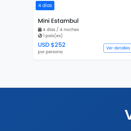
4 días
Mini Estambul
4 días / 4 noches
1 país(es)
USD $252
Ver detalles
por persona