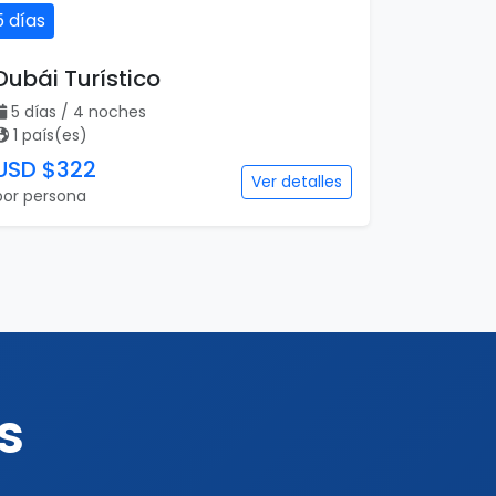
5 días
Dubái Turístico
5 días / 4 noches
1 país(es)
USD $322
Ver detalles
por persona
s