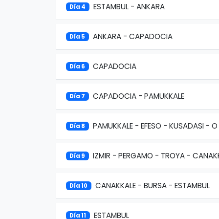
ESTAMBUL - ANKARA
Día 4
ANKARA - CAPADOCIA
Día 5
CAPADOCIA
Día 6
CAPADOCIA - PAMUKKALE
Día 7
PAMUKKALE - EFESO - KUSADASI - O 
Día 8
IZMIR - PERGAMO - TROYA - CANAK
Día 9
CANAKKALE - BURSA - ESTAMBUL
Día 10
ESTAMBUL
Día 11