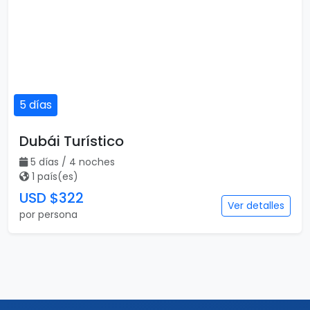
5 días
Dubái Turístico
5 días / 4 noches
1 país(es)
USD $322
Ver detalles
por persona