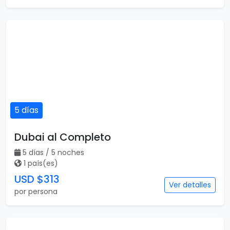
5 días
Dubai al Completo
5 días / 5 noches
1 país(es)
USD $313
Ver detalles
por persona