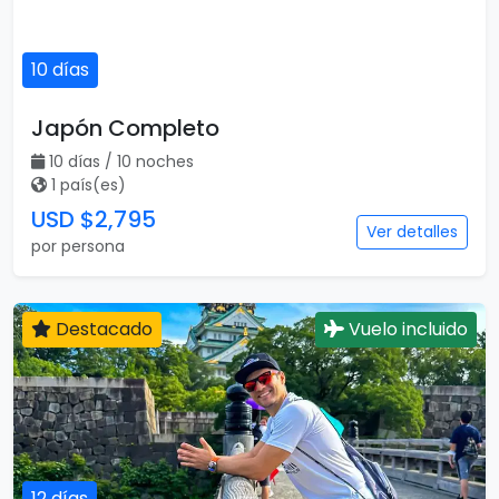
10 días
Japón Completo
10 días / 10 noches
1 país(es)
USD $2,795
Ver detalles
por persona
Destacado
Vuelo incluido
12 días