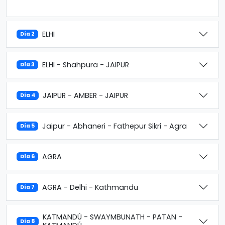
ELHI
Día 2
ELHI - Shahpura - JAIPUR
Día 3
JAIPUR - AMBER - JAIPUR
Día 4
Jaipur - Abhaneri - Fathepur Sikri - Agra
Día 5
AGRA
Día 6
AGRA - Delhi - Kathmandu
Día 7
KATMANDÚ - SWAYMBUNATH - PATAN -
Día 8