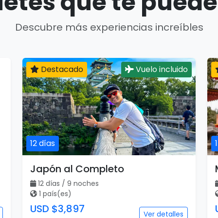
etes que te puede
Descubre más experiencias increíbles
Destacado
Vuelo incluido
12 días
Japón al Completo
12 días / 9 noches
1 país(es)
USD $3,897
Ver detalles