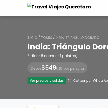
INICIO
/
TOURS
/
INDIA: TRIÁNGULO DORADO
India: Triángulo Do
6 días · 6 noches · 1 país(es)
$649
Desde
USD por persona
Ver precios y salidas
Cotizar por WhatsA