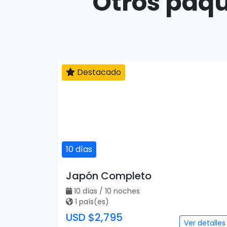
Otros paqu
Destacado
10 días
Japón Completo
10 días / 10 noches
1 país(es)
USD $2,795
Ver detalles