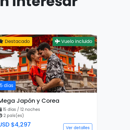
n interesar
Destacado
Vuelo incluido
15 días
Mega Japón y Corea
15 días / 12 noches
2 país(es)
USD $4,297
Ver detalles