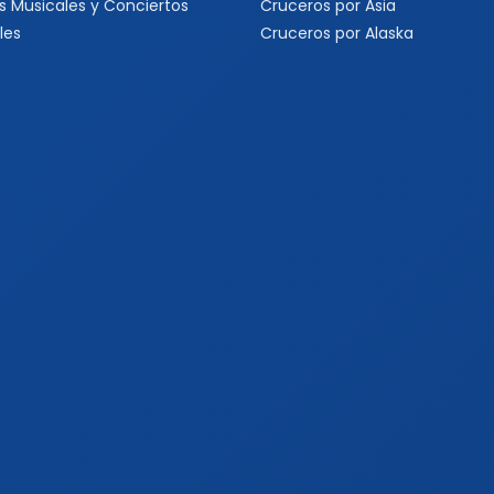
s Musicales y Conciertos
Cruceros por Asia
les
Cruceros por Alaska