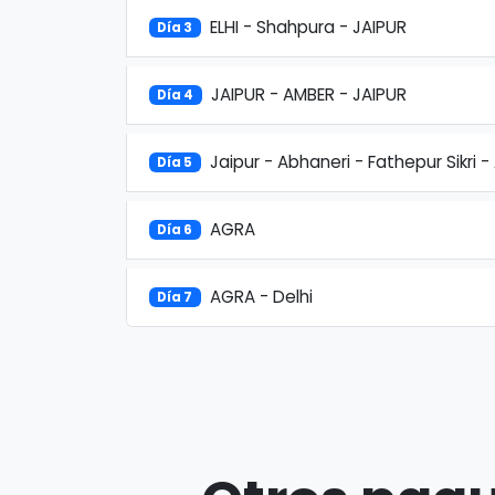
ELHI - Shahpura - JAIPUR
Día 3
JAIPUR - AMBER - JAIPUR
Día 4
Jaipur - Abhaneri - Fathepur Sikri -
Día 5
AGRA
Día 6
AGRA - Delhi
Día 7