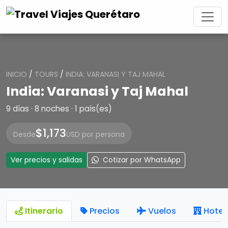
INICIO
/
TOURS
/
INDIA: VARANASI Y TAJ MAHAL
India: Varanasi y Taj Mahal
9 días · 8 noches · 1 país(es)
$1,173
Desde
USD por persona
Ver precios y salidas
Cotizar por WhatsApp
Itinerario
Precios
Vuelos
Hotel