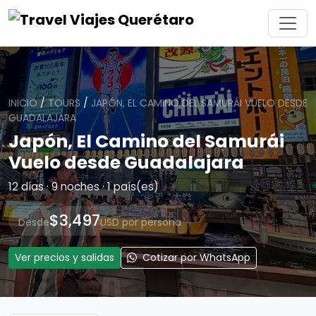
INICIO
/
TOURS
/
JAPÓN, EL CAMINO DEL SAMURÁI VUELO DESDE
GUADALAJARA
Japón, El Camino del Samurái
Vuelo desde Guadalajara
12 días · 9 noches · 1 país(es)
$3,497
Desde
USD por persona
Ver precios y salidas
Cotizar por WhatsApp