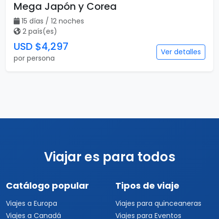
Mega Japón y Corea
15 días / 12 noches
2 país(es)
USD $4,297
Ver detalles
por persona
Viajar es para todos
Catálogo popular
Tipos de viaje
Viajes a Europa
Viajes para quinceaneras
Viajes a Canadá
Viajes para Eventos