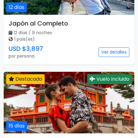
12 días
Japón al Completo
12 días / 9 noches
1 país(es)
USD $3,897
Ver detalles
por persona
Destacado
Vuelo incluido
15 días