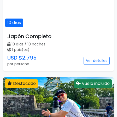
10 días
Japón Completo
10 días / 10 noches
1 país(es)
USD $2,795
Ver detalles
por persona
Destacado
Vuelo incluido