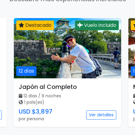
Destacado
Vuelo incluido
12 días
Japón al Completo
12 días / 9 noches
1 país(es)
USD $3,897
Ver detalles
por persona