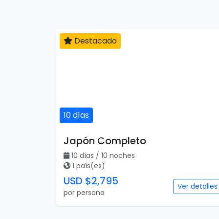
Destacado
10 días
Japón Completo
10 días / 10 noches
1 país(es)
USD $2,795
Ver detalles
por persona