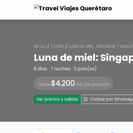
INICIO
/
TOURS
/
LUNA DE MIEL: SINGAPUR Y MALD
Luna de miel: Singa
8 días · 7 noches · 2 país(es)
$4,200
Desde
USD por persona
Ver precios y salidas
Cotizar por WhatsA