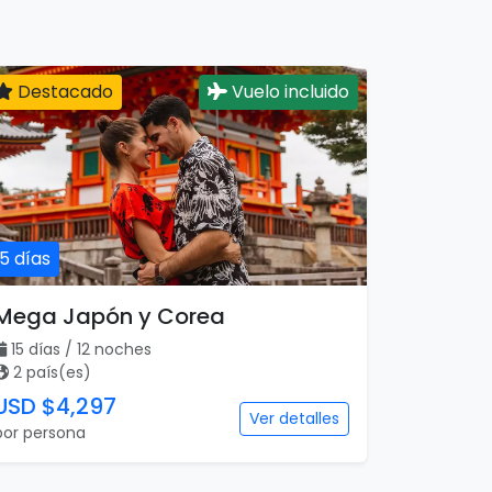
Destacado
Vuelo incluido
15 días
Mega Japón y Corea
15 días / 12 noches
2 país(es)
USD $4,297
Ver detalles
por persona