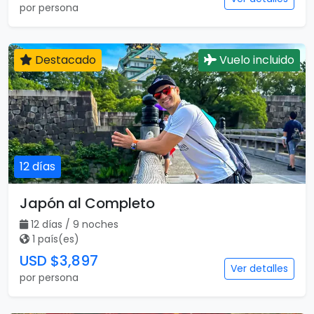
por persona
Destacado
Vuelo incluido
12 días
Japón al Completo
12 días / 9 noches
1 país(es)
USD $3,897
Ver detalles
por persona