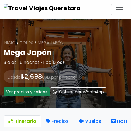
INICIO
/
TOURS
/
MEGA JAPÓN
Mega Japón
9 días · 6 noches · 1 país(es)
$2,698
Desde
USD por persona
Ver precios y salidas
Cotizar por WhatsApp
Itinerario
Precios
Vuelos
Hotel