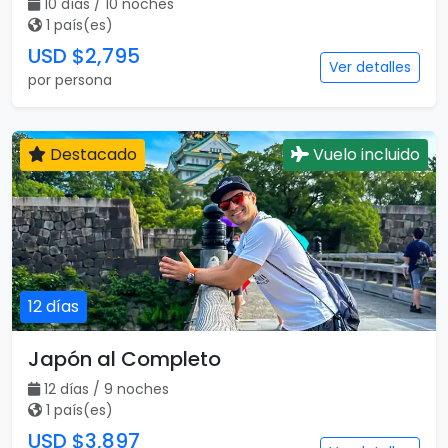
10 días / 10 noches
1 país(es)
USD $2,795
Ver detalles
por persona
Destacado
Vuelo incluido
12 días
Japón al Completo
12 días / 9 noches
1 país(es)
USD $3,897